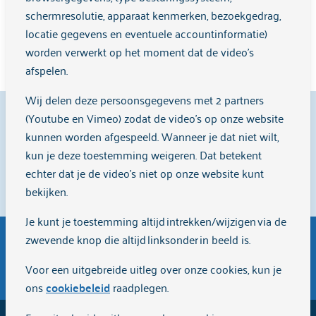
"Zelfhulp heeft een grote rol gespeeld"
schermresolutie, apparaat kenmerken, bezoekgedrag,
locatie gegevens en eventuele accountinformatie)
Meer informatie
worden verwerkt op het moment dat de video's
afspelen.
Wij delen deze persoonsgegevens met 2 partners
9,1
(Youtube en Vimeo) zodat de video's op onze website
kunnen worden afgespeeld. Wanneer je dat niet wilt,
kun je deze toestemming weigeren. Dat betekent
echter dat je de video’s niet op onze website kunt
Cliënten beoordelen ons met een
9,1
op
Zorgkaart
bekijken.
Nederland
.
Je kunt je toestemming altijd intrekken/wijzigen via de
zwevende knop die altijd linksonder in beeld is.
Algemene inkoopvoorwaarden
Voor een uitgebreide uitleg over onze cookies, kun je
ons
cookiebeleid
raadplegen.