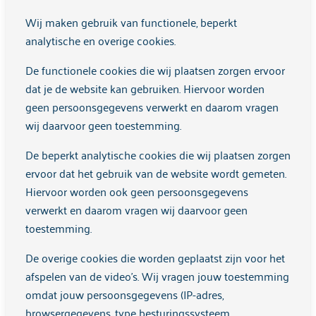
Wij maken gebruik van functionele, beperkt
Mijn plek, die ik eerst moest bevechten, is nu een
analytische en overige cookies.
gewaardeerde functie geworden.
De functionele cookies die wij plaatsen zorgen ervoor
Meer informatie
dat je de website kan gebruiken. Hiervoor worden
geen persoonsgegevens verwerkt en daarom vragen
wij daarvoor geen toestemming.
De beperkt analytische cookies die wij plaatsen zorgen
ervoor dat het gebruik van de website wordt gemeten.
Hiervoor worden ook geen persoonsgegevens
verwerkt en daarom vragen wij daarvoor geen
toestemming.
De overige cookies die worden geplaatst zijn voor het
afspelen van de video's. Wij vragen jouw toestemming
Het verhaal van Milou
omdat jouw persoonsgegevens (IP-adres,
browsergegevens, type besturingssysteem,