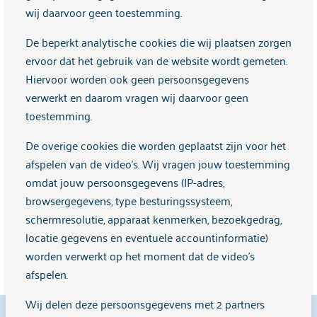
wij daarvoor geen toestemming.
De beperkt analytische cookies die wij plaatsen zorgen
ervoor dat het gebruik van de website wordt gemeten.
Hiervoor worden ook geen persoonsgegevens
verwerkt en daarom vragen wij daarvoor geen
toestemming.
De overige cookies die worden geplaatst zijn voor het
Het verhaal van GZ-psycholoog Judith
afspelen van de video's. Wij vragen jouw toestemming
omdat jouw persoonsgegevens (IP-adres,
"Als GZ-psycholoog geef ik zowel groepstherapie
browsergegevens, type besturingssysteem,
als individuele behandelingen."
schermresolutie, apparaat kenmerken, bezoekgedrag,
locatie gegevens en eventuele accountinformatie)
Meer informatie
worden verwerkt op het moment dat de video's
afspelen.
Wij delen deze persoonsgegevens met 2 partners