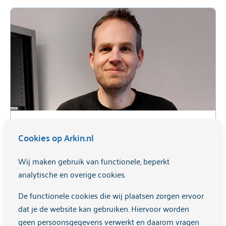
Het verhaal van manager Jorrit
Cookies op Arkin.nl
“Het was mijn doel om een goede en fijne
Wij maken gebruik van functionele, beperkt
leidinggevende te worden."
analytische en overige cookies.
Meer informatie
De functionele cookies die wij plaatsen zorgen ervoor
dat je de website kan gebruiken. Hiervoor worden
geen persoonsgegevens verwerkt en daarom vragen