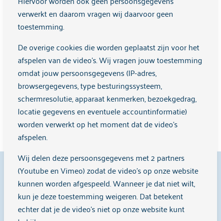
Hiervoor worden ook geen persoonsgegevens
Voor vragen over de mogelijkheid om een klacht in te
verwerkt en daarom vragen wij daarvoor geen
dienen, kun je in vertrouwen contact opnemen. Je kunt
toestemming.
bellen met de klachtenfunctionarissen-telefoon op
De overige cookies die worden geplaatst zijn voor het
telefoonnummer
088 5051205
. Dit telefoonnummer is
afspelen van de video's. Wij vragen jouw toestemming
bereikbaar op maandag, dinsdag, donderdag en vrijdag van
omdat jouw persoonsgegevens (IP-adres,
10:00 tot 16:00 uur.
browsergegevens, type besturingssysteem,
Liever mailen? Dat kan naar
klachtenfunctionaris@arkin.nl
.
schermresolutie, apparaat kenmerken, bezoekgedrag,
locatie gegevens en eventuele accountinformatie)
Veelgestelde vragen over klachten
worden verwerkt op het moment dat de video's
afspelen.
Wij delen deze persoonsgegevens met 2 partners
9,1
(Youtube en Vimeo) zodat de video's op onze website
kunnen worden afgespeeld. Wanneer je dat niet wilt,
kun je deze toestemming weigeren. Dat betekent
echter dat je de video’s niet op onze website kunt
Cliënten beoordelen ons met een
9,1
op
Zorgkaart