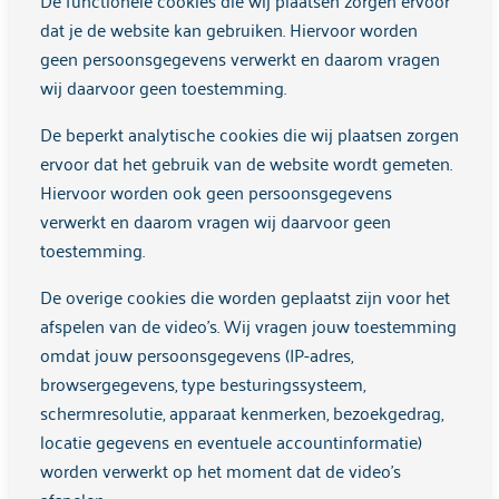
De functionele cookies die wij plaatsen zorgen ervoor
siterechten.
dat je de website kan gebruiken. Hiervoor worden
geen persoonsgegevens verwerkt en daarom vragen
Ook kun je cookies die in het verleden in je browser zijn
wij daarvoor geen toestemming.
geplaatst wissen. Dit doe afhankelijk van de browser ook
De beperkt analytische cookies die wij plaatsen zorgen
via instellingen -> Cookies en sitegegevens of
ervoor dat het gebruik van de website wordt gemeten.
browsegegevens.
Hiervoor worden ook geen persoonsgegevens
verwerkt en daarom vragen wij daarvoor geen
Je moet er wel rekening mee te houden dat het verwijderen
toestemming.
van cookies tot gevolg kan hebben dat bepaalde
onderdelen van de website niet of niet goed meer werken.
De overige cookies die worden geplaatst zijn voor het
afspelen van de video's. Wij vragen jouw toestemming
Vragen
omdat jouw persoonsgegevens (IP-adres,
browsergegevens, type besturingssysteem,
Mocht je nog vragen hebben over dit cookie statement dan
schermresolutie, apparaat kenmerken, bezoekgedrag,
kun je een e-mail sturen aan
info@arkin.nl
.
locatie gegevens en eventuele accountinformatie)
worden verwerkt op het moment dat de video's
Lees ook meer over onze
privacyverklaring.