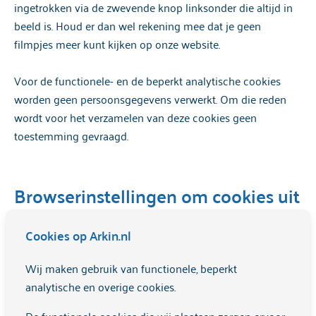
ingetrokken via de zwevende knop linksonder die altijd in
beeld is. Houd er dan wel rekening mee dat je geen
filmpjes meer kunt kijken op onze website.
Voor de functionele- en de beperkt analytische cookies
worden geen persoonsgegevens verwerkt. Om die reden
wordt voor het verzamelen van deze cookies geen
toestemming gevraagd.
Browserinstellingen om cookies uit
te zetten / te verwijderen
Cookies op Arkin.nl
Het is mogelijk om het gebruik van cookies in je browser
Wij maken gebruik van functionele, beperkt
uit te schakelen, zodat deze cookies niet geplaatst worden.
analytische en overige cookies.
Afhankelijk van welke browser je gebruikt doe je dit via
instellingen -> Privacy & Beveiliging of Cookies en