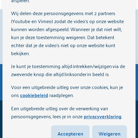
afspelen.
Wij delen deze persoonsgegevens met 2 partners
9,1
(Youtube en Vimeo) zodat de video's op onze website
kunnen worden afgespeeld. Wanneer je dat niet wilt,
kun je deze toestemming weigeren. Dat betekent
echter dat je de video’s niet op onze website kunt
Cliënten beoordelen ons met een
9,1
op
Zorgkaart
bekijken.
Nederland
.
Je kunt je toestemming altijd intrekken/wijzigen via de
zwevende knop die altijd linksonder in beeld is.
Algemene inkoopvoorwaarden
Voor een uitgebreide uitleg over onze cookies, kun je
ons
cookiebeleid
raadplegen.
Een uitgebreide uitleg over de verwerking van
2026
Arkin
persoonsgegevens, lees je in onze
privacyverklaring
.
Cookiebeleid
Privacyverklaring
Disclaimer
Accepteren
Weigeren