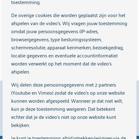
toestemming.
deze instelling afspraken over de zorg en zo nodig
antwoorden over de rekening
in een overzicht
verblijf in de instelling. Bij die afspraken horen de
gezet.
De overige cookies die worden geplaatst zijn voor het
‘algemene voorwaarden geestelijke
afspelen van de video's. Wij vragen jouw toestemming
Voor problemen met je zorgverzekeraar over
gezondheidszorg ggz’. Dat zijn de ‘kleine lettertjes’
omdat jouw persoonsgegevens (IP-adres,
bijvoorbeeld vergoedingen kun je je wenden tot de
bij de afspraken die je hebt gemaakt over de
browsergegevens, type besturingssysteem,
Stichting Klachten en Geschillen Zorgverzekeringen
behandeling, begeleiding en eventueel verblijf.
schermresolutie, apparaat kenmerken, bezoekgedrag,
(SKGZ).
locatie gegevens en eventuele accountinformatie)
In de
algemene leveringsvoorwaarden ggz 2022
worden verwerkt op het moment dat de video's
staat niet welke zorg je nodig hebt, maar wel waar
afspelen.
zorginstellingen (en jij ook) zich aan moeten
houden. Naast deze voorwaarden geldt wat wettelijk
Wij delen deze persoonsgegevens met 2 partners
9,1
geregeld is.
(Youtube en Vimeo) zodat de video's op onze website
kunnen worden afgespeeld. Wanneer je dat niet wilt,
kun je deze toestemming weigeren. Dat betekent
echter dat je de video’s niet op onze website kunt
Cliënten beoordelen ons met een
9,1
op
Zorgkaart
bekijken.
Nederland
.
Je kunt je toestemming altijd intrekken/wijzigen via de