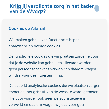
Krijg jij verplichte zorg in het kader
van de Wvggz?
Lees dan onze speciale
klachtenfolder voor
kinderen en jongeren tot 18 jaar
.
Wat kan ik doen als ik een klacht
Cookies op Arkin.nl
heb?
Dan kan er een andere route voor de afhandeling
van een klacht mogelijk zijn. Lees de
klachtenfolder
Wij maken gebruik van functionele, beperkt
Waar kan ik terecht voor klachten
Wvggz
of kijk op
onze pagina over de Wvggz
.
analytische en overige cookies.
over de rekening?
Lees in onze
algemene klachtenfolder
of
De functionele cookies die wij plaatsen zorgen ervoor
algemene klachtenregeling
welke stappen je kunt
Ik heb een vraag over het eigen
dat je de website kan gebruiken. Hiervoor worden
nemen.
Een klacht kun je melden via deze link
.
risico
geen persoonsgegevens verwerkt en daarom vragen
Voor klachten over de rekening kan je contact
wij daarvoor geen toestemming.
opnemen met een medewerker van
Hoe zit het met de algemene
klachtenfacturatie. Dit kan door te mailen naar:
leveringsvoorwaarden ggz?
De beperkt analytische cookies die wij plaatsen zorgen
Wanneer een zorgverzekeraar het eigen risico in
klachtenfacturatie@arkin.nl
.
ervoor dat het gebruik van de website wordt gemeten.
rekening brengt naar aanleiding van de door Arkin
Hiervoor worden ook geen persoonsgegevens
geleverde zorg, kan dit vragen bij jou oproepen. Wij
verwerkt en daarom vragen wij daarvoor geen
Als je zorg krijgt van een zorginstelling, maak je met
hebben de meest voorkomende
vragen en