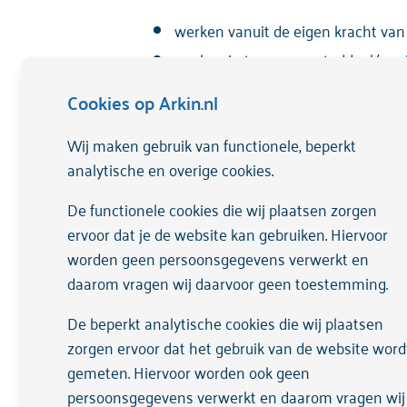
werken vanuit de eigen kracht van
werken in teams per staddeel/ reg
scholing en intervisie.
Cookies op Arkin.nl
hebben goede en up-to-date-kennis 
kunnen e-health inzetten ter onde
Wij maken gebruik van functionele, beperkt
werken hybride, online afspraken 
analytische en overige cookies.
volgen de interne opleiding bij Arki
De functionele cookies die wij plaatsen zorgen
ervoor dat je de website kan gebruiken. Hiervoor
Onze dienstverlening
worden geen persoonsgegevens verwerkt en
daarom vragen wij daarvoor geen toestemming.
Jaarlijks voeren wij een evaluatie
De beperkt analytische cookies die wij plaatsen
soepel mogelijk te laten verlopen.
zorgen ervoor dat het gebruik van de website word
Zowel jij als de POH-GGZ kunnen te
gemeten. Hiervoor worden ook geen
Wij houden de ontwikkelingen in de
persoonsgegevens verwerkt en daarom vragen wij