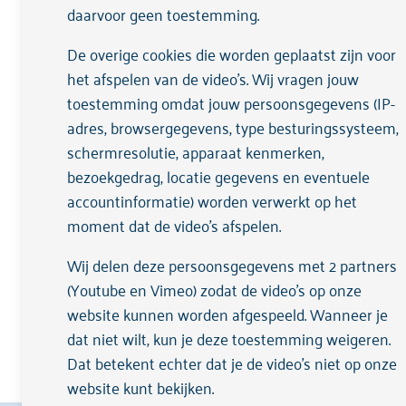
daarvoor geen toestemming.
Jij kunt psychiatrische consulten i
Je kunt groepstrainingen inzetten,
De overige cookies die worden geplaatst zijn voor
werken daarbij samen met onze col
het afspelen van de video's. Wij vragen jouw
Geaccrediteerd door de LVPOH GGZ 
toestemming omdat jouw persoonsgegevens (IP-
adres, browsergegevens, type besturingssysteem,
schermresolutie, apparaat kenmerken,
bezoekgedrag, locatie gegevens en eventuele
accountinformatie) worden verwerkt op het
moment dat de video's afspelen.
Ontdek de voordelen 
Wij delen deze persoonsgegevens met 2 partners
Overweeg je een POH-GGZ in je pr
(Youtube en Vimeo) zodat de video's op onze
website kunnen worden afgespeeld. Wanneer je
Bekijk de folder
dat niet wilt, kun je deze toestemming weigeren.
Dat betekent echter dat je de video’s niet op onze
website kunt bekijken.