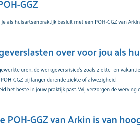
 POH-GGZ
 je als huisartsenpraktijk besluit met een POH-GGZ van Arki
everslasten over voor jou als hu
 gewerkte uren, de werkgeversrisico’s zoals ziekte- en vakant
 POH-GGZ bij langer durende ziekte of afwezigheid.
heid het beste in jouw praktijk past. Wij verzorgen de werving
e POH-GGZ van Arkin is van hoo