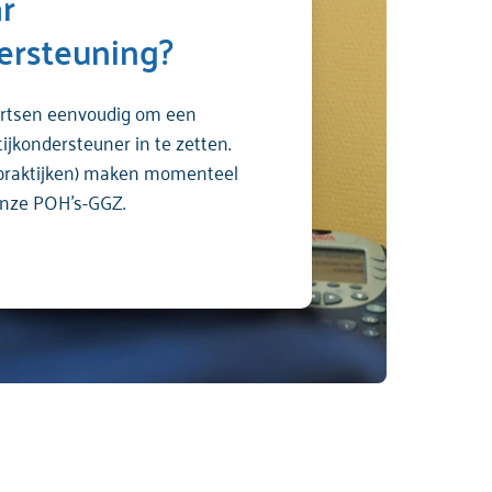
r
ersteuning?
artsen eenvoudig om een
ijkondersteuner in te zetten.
praktijken) maken momenteel
onze POH’s-GGZ.