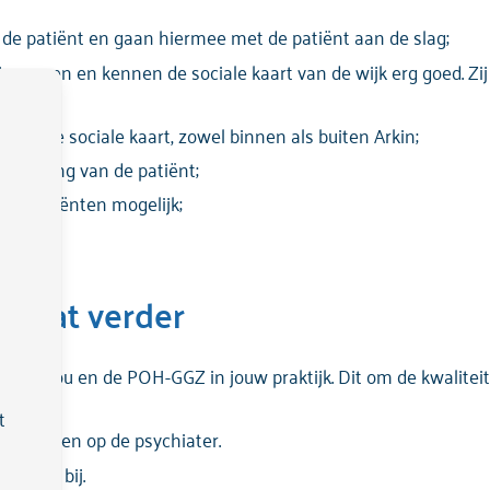
 de patiënt en gaan hiermee met de patiënt aan de slag;
io samen en kennen de sociale kaart van de wijk erg goed. Z
van de sociale kaart, zowel binnen als buiten Arkin;
rsteuning van de patiënt;
met patiënten mogelijk;
n.
 gaat verder
 uit met jou en de POH-GGZ in jouw praktijk. Dit om de kwalit
t
rugvallen op de psychiater.
 markt bij.