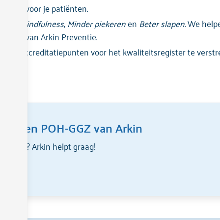
nzetten voor je patiënten.
 zoals
Mindfulness
,
Minder piekeren
en
Beter slapen.
We helpen
lega’s van Arkin Preventie.
om accreditatiepunten voor het kwaliteitsregister te verst
van een POH-GGZ van Arkin
aktijk? Arkin helpt graag!