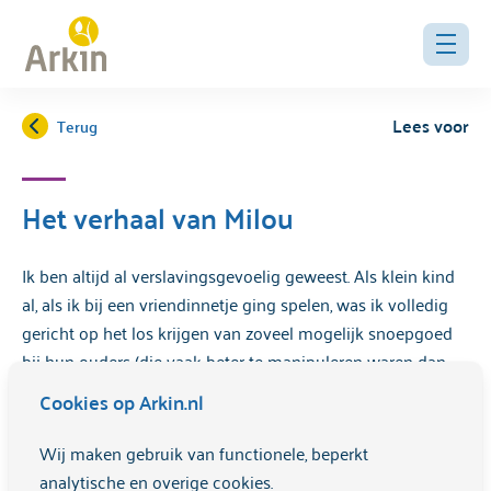
Lees voor
Terug
Het verhaal van Milou
Ik ben altijd al verslavingsgevoelig geweest. Als klein kind
al, als ik bij een vriendinnetje ging spelen, was ik volledig
gericht op het los krijgen van zoveel mogelijk snoepgoed
bij hun ouders (die vaak beter te manipuleren waren dan
mijn eigen ouders). In de puberteit werd ik erg onzeker, en
Cookies op Arkin.nl
verloor ik mezelf volledig in boulimia.
Wij maken gebruik van functionele, beperkt
analytische en overige cookies.