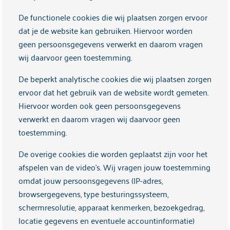
Vanaf mijn 17de, toen ik uit huis ging, verving ik deze
eetstoornis al snel door een alcoholverslaving, en
De functionele cookies die wij plaatsen zorgen ervoor
vervolgens gebruikte ik steeds zwaardere middelen tot ik
dat je de website kan gebruiken. Hiervoor worden
op mijn 36ste volledig op mijn bodem zat.
geen persoonsgegevens verwerkt en daarom vragen
wij daarvoor geen toestemming.
‘Zelfhulp heeft een grote rol gespeeld’
De beperkt analytische cookies die wij plaatsen zorgen
Van daaruit is mijn herstel begonnen. Zelfhulp heeft hierbij
ervoor dat het gebruik van de website wordt gemeten.
een hele grote rol gespeeld. Daarnaast heb ik ook vele
Hiervoor worden ook geen persoonsgegevens
verschillende reguliere en alternatieve therapieën gevolgd.
verwerkt en daarom vragen wij daarvoor geen
En ik heb mezelf actief verdiept in mindfulness, yoga,
toestemming.
gezonde voeding en persoonlijke ontwikkeling. Ook al ging
het soms moeizaam en voor mijn gevoel niet snel genoeg,
De overige cookies die worden geplaatst zijn voor het
ik merkte dat ik stapje voor stapje steeds beter in mijn vel
afspelen van de video's. Wij vragen jouw toestemming
kwam te zitten door mijn inspanningen, en herstel is dan
omdat jouw persoonsgegevens (IP-adres,
ook vandaag de dag echt mijn passie geworden.
browsergegevens, type besturingssysteem,
schermresolutie, apparaat kenmerken, bezoekgedrag,
Als ervaringsdeskundige kan ik nu andere mensen helpen,
locatie gegevens en eventuele accountinformatie)
die ook aan hun herstel willen werken. Iets mooiers had ik