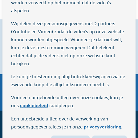
worden verwerkt op het moment dat de video's
mij niet kunnen bedenken.
afspelen.
Wij delen deze persoonsgegevens met 2 partners
9,1
(Youtube en Vimeo) zodat de video's op onze website
kunnen worden afgespeeld. Wanneer je dat niet wilt,
kun je deze toestemming weigeren. Dat betekent
echter dat je de video’s niet op onze website kunt
Cliënten beoordelen ons met een
9,1
op
Zorgkaart
bekijken.
Nederland
.
Je kunt je toestemming altijd intrekken/wijzigen via de
zwevende knop die altijd linksonder in beeld is.
Algemene inkoopvoorwaarden
Voor een uitgebreide uitleg over onze cookies, kun je
ons
cookiebeleid
raadplegen.
Een uitgebreide uitleg over de verwerking van
2026
Arkin
persoonsgegevens, lees je in onze
privacyverklaring
.
Cookiebeleid
Privacyverklaring
Disclaimer