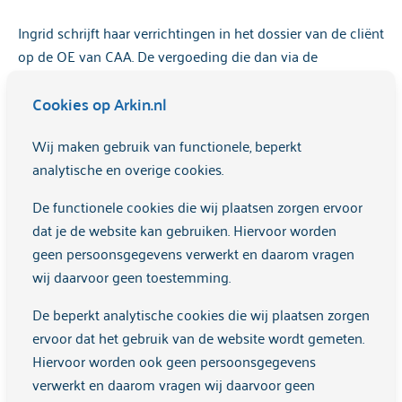
Ingrid schrijft haar verrichtingen in het dossier van de cliënt
op de OE van CAA. De vergoeding die dan via de
zorgverzekeraar binnenkomt, komt dan op de OE van CAA
Cookies op Arkin.nl
terecht.
Wij maken gebruik van functionele, beperkt
Alleen voor Arkin cliënten
analytische en overige cookies.
De consulten zijn alleen beschikbaar voor cliënten die al in
De functionele cookies die wij plaatsen zorgen ervoor
zorg zijn bij Arkin. Dit heeft te maken met de financiële
dat je de website kan gebruiken. Hiervoor worden
constructie rondom deze consulten. Bij het aanmelden van
geen persoonsgegevens verwerkt en daarom vragen
een cliënt bij een van de specialismen binnen Arkin kan
wij daarvoor geen toestemming.
wel worden aangegeven dat inzet van een transcultureel
werker wenselijk of zinvol is. Het is echter niet mogelijk om
De beperkt analytische cookies die wij plaatsen zorgen
de consulten als losstaande behandeling aan te vragen
ervoor dat het gebruik van de website wordt gemeten.
voor cliënten die buiten Arkin in zorg zijn.
Hiervoor worden ook geen persoonsgegevens
verwerkt en daarom vragen wij daarvoor geen