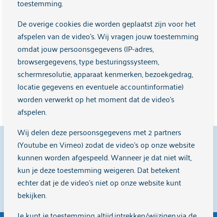
Contact
toestemming.
De overige cookies die worden geplaatst zijn voor het
Wilt u meer informatie of wilt u een afspraak maken?
afspelen van de video's. Wij vragen jouw toestemming
De transcultureel werker/winticonsulent is bereikbaar op
omdat jouw persoonsgegevens (IP-adres,
woensdag (evenweek) op nummer (06) 21592741 en via
browsergegevens, type besturingssysteem,
ingrid.sporkslede@arkin.nl
.
schermresolutie, apparaat kenmerken, bezoekgedrag,
locatie gegevens en eventuele accountinformatie)
worden verwerkt op het moment dat de video's
afspelen.
Wij delen deze persoonsgegevens met 2 partners
9,1
(Youtube en Vimeo) zodat de video's op onze website
kunnen worden afgespeeld. Wanneer je dat niet wilt,
kun je deze toestemming weigeren. Dat betekent
echter dat je de video’s niet op onze website kunt
Cliënten beoordelen ons met een
9,1
op
Zorgkaart
bekijken.
Nederland
.
Je kunt je toestemming altijd intrekken/wijzigen via de