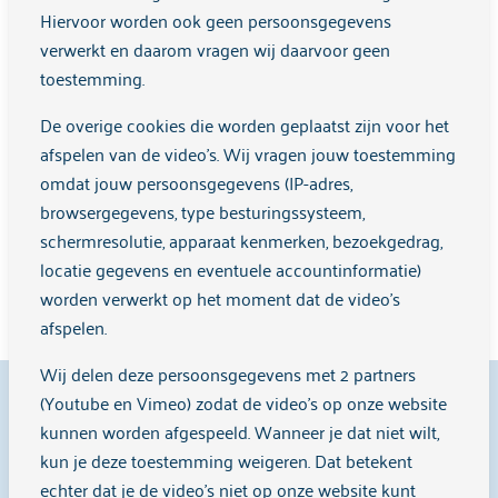
verwijzer
;
Hiervoor worden ook geen persoonsgegevens
verwerkt en daarom vragen wij daarvoor geen
Aanmelden Arkin Ouderen
Patiënt verwijzen - Arkin
toestemming.
Ouderen
;
Aanmelden HCD Jellinek
Patiënt aanmelden | Jellinek
;
De overige cookies die worden geplaatst zijn voor het
Aanmelden Hoog Intensieve Beveiligde Zorg (HIBZ)
afspelen van de video's. Wij vragen jouw toestemming
Hoog Intensieve Beveiligde Zorg - Inforsa
;
omdat jouw persoonsgegevens (IP-adres,
browsergegevens, type besturingssysteem,
Aanmelden Langdurige Intensieve Zorg (LIZ)
schermresolutie, apparaat kenmerken, bezoekgedrag,
Aanmelden en consultatie - Inforsa
;
locatie gegevens en eventuele accountinformatie)
Aanmelden Sinai Centrum
Verwijzers voorzien van
worden verwerkt op het moment dat de video's
service & gemak | Sinai Centrum
.
afspelen.
Wij delen deze persoonsgegevens met 2 partners
9,1
(Youtube en Vimeo) zodat de video's op onze website
kunnen worden afgespeeld. Wanneer je dat niet wilt,
kun je deze toestemming weigeren. Dat betekent
echter dat je de video’s niet op onze website kunt
Cliënten beoordelen ons met een
9,1
op
Zorgkaart