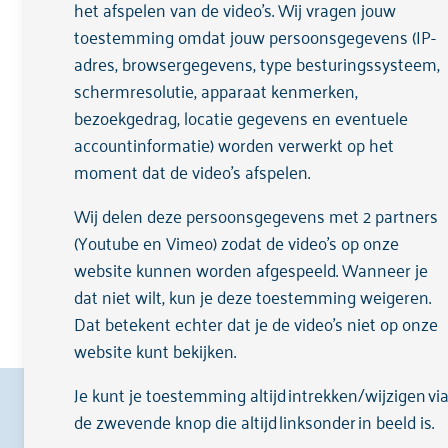
het afspelen van de video's. Wij vragen jouw
Als je wilt werken aan zichzelf nadat j
toestemming omdat jouw persoonsgegevens (IP-
jezelf en hoe zorg je dat het goed blijft
adres, browsergegevens, type besturingssysteem,
schermresolutie, apparaat kenmerken,
bezoekgedrag, locatie gegevens en eventuele
accountinformatie) worden verwerkt op het
moment dat de video's afspelen.
Door wie?
Wij delen deze persoonsgegevens met 2 partners
(Youtube en Vimeo) zodat de video's op onze
website kunnen worden afgespeeld. Wanneer je
Bij een WRAP-training zijn ‘facilitator
dat niet wilt, kun je deze toestemming weigeren.
facilitator te zijn voor anderen.
Dat betekent echter dat je de video’s niet op onze
website kunt bekijken.
Je kunt je toestemming altijd intrekken/wijzigen vi
Cliënten beoordelen ons met een
9,1
op
Zorgka
de zwevende knop die altijd linksonder in beeld is.