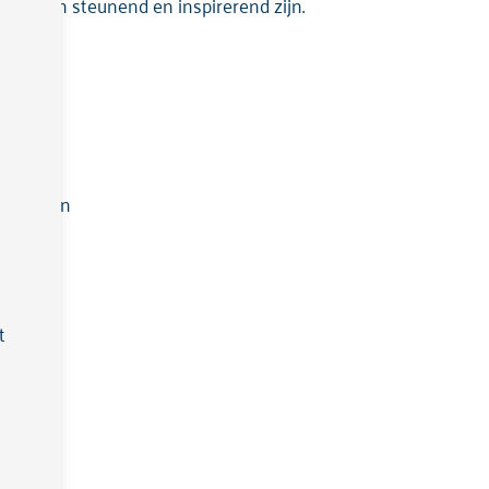
 anderen steunend en inspirerend zijn.
 gevoel
ctieplan
lan
t