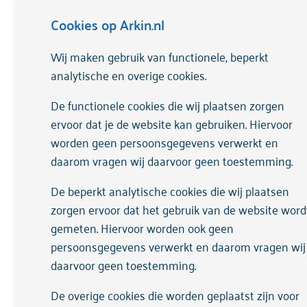
in je leven. Ook kunnen ervaringen van
Cookies op Arkin.nl
Onderdelen van WRAP zijn:
Wij maken gebruik van functionele, beperkt
Gereedschapskoffer voor een goed
analytische en overige cookies.
Dagelijks onderhoud
De functionele cookies die wij plaatsen zorgen
Triggers en Actieplan
ervoor dat je de website kan gebruiken. Hiervoor
Vroege Waarschuwingstekens en A
worden geen persoonsgegevens verwerkt en
Signalen van Ontsporing en Actiep
daarom vragen wij daarvoor geen toestemming.
Crisisplan
De beperkt analytische cookies die wij plaatsen
Postcrisis Plan
zorgen ervoor dat het gebruik van de website word
gemeten. Hiervoor worden ook geen
persoonsgegevens verwerkt en daarom vragen wij
daarvoor geen toestemming.
Voor wie?
De overige cookies die worden geplaatst zijn voor