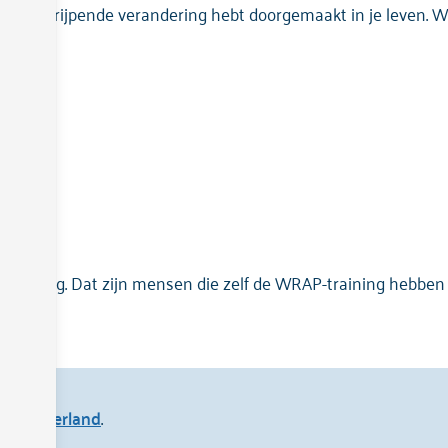
e een ingrijpende verandering hebt doorgemaakt in je leven. W
 gaan?
s’ aanwezig. Dat zijn mensen die zelf de WRAP-training hebbe
a
art Nederland
.