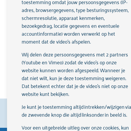
toestemming omdat jouw persoonsgegevens (IP-
adres, browsergegevens, type besturingssysteem,
schermresolutie, apparaat kenmerken,
bezoekgedrag, locatie gegevens en eventuele
accountinformatie) worden verwerkt op het
moment dat de video's afspelen.
Wij delen deze persoonsgegevens met 2 partners
(Youtube en Vimeo) zodat de video's op onze
website kunnen worden afgespeeld. Wanneer je
dat niet wilt, kun je deze toestemming weigeren.
Dat betekent echter dat je de video’s niet op onze
website kunt bekijken.
Je kunt je toestemming altijd intrekken/wijzigen vi
Cliënten beoordelen ons met een
9,1
op
Zorgka
de zwevende knop die altijd linksonder in beeld is.
Voor een uitgebreide uitleg over onze cookies, kun