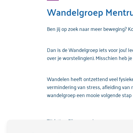
Wandelgroep Mentr
Ben
jij
op
zoek
naar
meer
beweging
? K
Dan is de
Wandelgroep
iets
voor
jou
!
Ie
over je
worsteling
(
en
).
Misschien
heb
j
Wandelen
heeft
ontzettend
veel
fysiek
vermindering
van stress,
afleiding
van
wandelgroep
een
mooie
volgende
stap
Tijdstip:
Elke maandag van 13.00 – 14.
Locatie:
Mentrum, de Wisselwerking