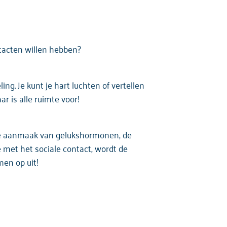
tacten
willen
hebben
?
ling
. Je
kunt
je hart
luchten
of
vertellen
ar is alle
ruimte
voor
!
e
aanmaak
van
gelukshormonen
, de
e
met het
sociale
contact,
wordt
de
men
op
uit
!