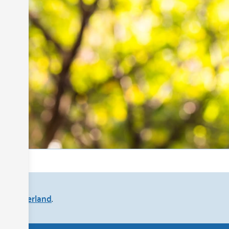
a
art Nederland
.