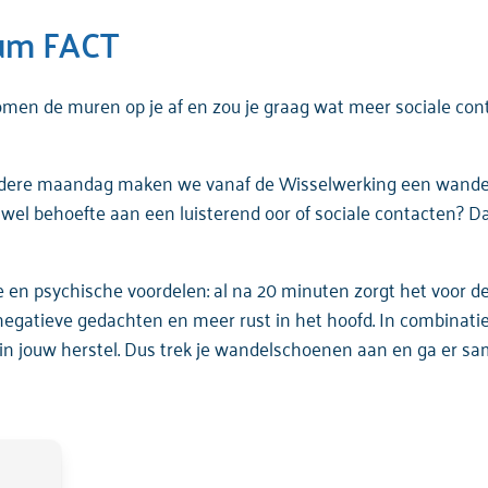
um FACT
omen de
muren
op je
af
en
zou
je
graag
wat
meer
sociale
con
dere
maandag
maken
we
vanaf
de
Wisselwerking
een
wande
e
wel
behoefte
aan
een
luisterend
oor
of
sociale
contacten
? Da
e
en
psychische
voordelen
: al
na
20
minuten
zorgt
het
voor
d
negatieve
gedachten
en
meer
rust in het
hoofd
. In
combinati
in
jouw
herstel
. Dus trek je
wandelschoenen
aan
en
ga
er
sa
00 uur