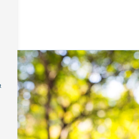
iemen
t