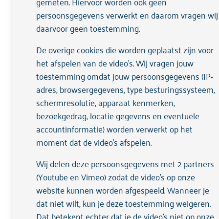
gemeten. Hiervoor worden ook geen
Locatie
persoonsgegevens verwerkt en daarom vragen wij
daarvoor geen toestemming.
Noord Spot, Klaprozenweg 111, Amster
De overige cookies die worden geplaatst zijn voor
het afspelen van de video's. Wij vragen jouw
toestemming omdat jouw persoonsgegevens (IP-
adres, browsergegevens, type besturingssysteem,
Begeleider
schermresolutie, apparaat kenmerken,
bezoekgedrag, locatie gegevens en eventuele
accountinformatie) worden verwerkt op het
Manuela Dieke
moment dat de video's afspelen.
Ervaringsdeskundige II
FACT Jeugd Amsterdam Noord
Wij delen deze persoonsgegevens met 2 partners
(Youtube en Vimeo) zodat de video's op onze
Vragen?
website kunnen worden afgespeeld. Wanneer je
Mail:
Manuela.Dieke@arkinjeugd.nl
dat niet wilt, kun je deze toestemming weigeren.
Tel: 06 50745346
Dat betekent echter dat je de video’s niet op onze