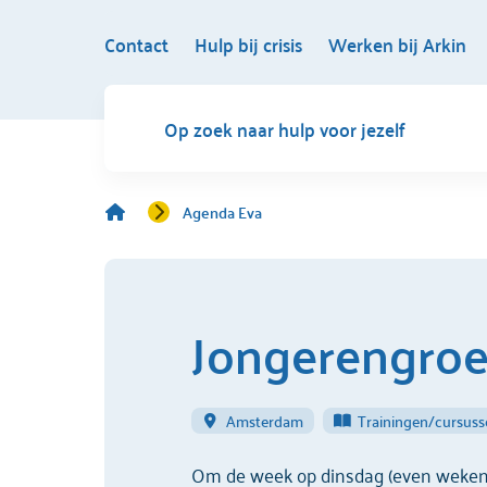
Contact
Hulp bij crisis
Werken bij Arkin
Op zoek naar hulp voor jezelf
Agenda Eva
Jongerengroe
Amsterdam
Trainingen/cursus
Om de week op dinsdag (even weken) 