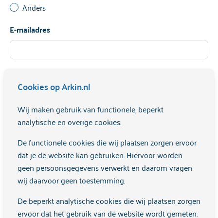
Anders
E-mailadres
Ik heb geen e-mailadres
Cookies op Arkin.nl
Telefoonnummer
Wij maken gebruik van functionele, beperkt
analytische en overige cookies.
Ik heb geen telefoon
De functionele cookies die wij plaatsen zorgen ervoor
dat je de website kan gebruiken. Hiervoor worden
Woonplaats
geen persoonsgegevens verwerkt en daarom vragen
wij daarvoor geen toestemming.
De beperkt analytische cookies die wij plaatsen zorgen
Hoe ben je bij dit aanbod terechtgekomen?
ervoor dat het gebruik van de website wordt gemeten.