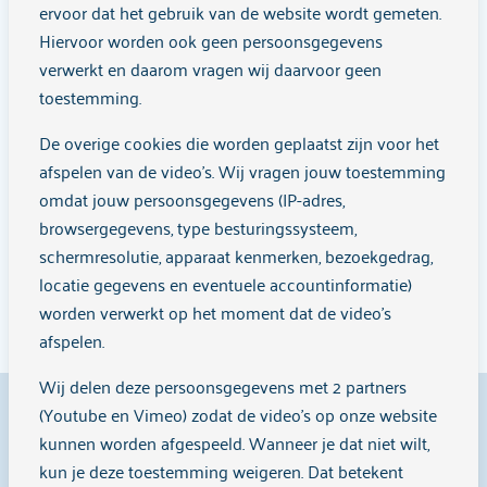
ervoor dat het gebruik van de website wordt gemeten.
KOPP/KOV jongvolwassen groep 18-25 jaar
Hiervoor worden ook geen persoonsgegevens
Trainingen/cursussen
verwerkt en daarom vragen wij daarvoor geen
Jongvolwassenen 18 - 25 jaar, KOPP/KOV
toestemming.
Amsterdam
De overige cookies die worden geplaatst zijn voor het
Meer informatie
afspelen van de video's. Wij vragen jouw toestemming
omdat jouw persoonsgegevens (IP-adres,
browsergegevens, type besturingssysteem,
schermresolutie, apparaat kenmerken, bezoekgedrag,
Laad meer
locatie gegevens en eventuele accountinformatie)
worden verwerkt op het moment dat de video's
afspelen.
Wij delen deze persoonsgegevens met 2 partners
9,1
(Youtube en Vimeo) zodat de video's op onze website
kunnen worden afgespeeld. Wanneer je dat niet wilt,
kun je deze toestemming weigeren. Dat betekent