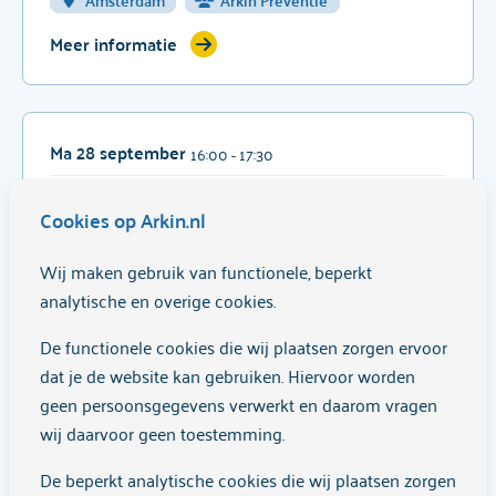
Meer informatie
Ma 28 september
16:00
- 17:30
‘How ‘bout you!?’ (This group is conducted in
English)
Cookies op Arkin.nl
Trainingen/cursussen
Wij maken gebruik van functionele, beperkt
Jongvolwassenen 18 - 25 jaar, KOPP/KOV
analytische en overige cookies.
Amsterdam
De functionele cookies die wij plaatsen zorgen ervoor
Meer informatie
dat je de website kan gebruiken. Hiervoor worden
geen persoonsgegevens verwerkt en daarom vragen
wij daarvoor geen toestemming.
Di 29 september
16:00
- 17:30
De beperkt analytische cookies die wij plaatsen zorgen