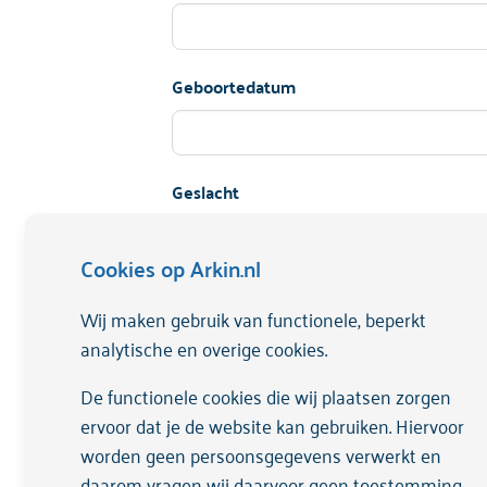
Geboortedatum
Geslacht
Man
Vrouw
Cookies op Arkin.nl
Anders
Wij maken gebruik van functionele, beperkt
E-mailadres
analytische en overige cookies.
De functionele cookies die wij plaatsen zorgen
ervoor dat je de website kan gebruiken. Hiervoor
Ik heb geen e-mailadres
worden geen persoonsgegevens verwerkt en
daarom vragen wij daarvoor geen toestemming.