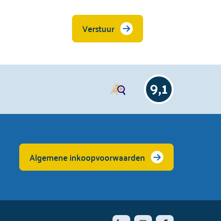
Verstuur
9,1
Algemene inkoopvoorwaarden