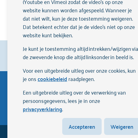
(Youtube en Vimeo) zodat de video's op onze
website kunnen worden afgespeeld. Wanneer je
dat niet wilt, kun je deze toestemming weigeren.
Dat betekent echter dat je de video’s niet op onze
website kunt bekijken.
Je kunt je toestemming altijd intrekken/wijzigen vi
Cliënten beoordelen ons met een
9,1
op
Zorgka
de zwevende knop die altijd linksonder in beeld is.
Voor een uitgebreide uitleg over onze cookies, kun
je ons
cookiebeleid
raadplegen.
Een uitgebreide uitleg over de verwerking van
persoonsgegevens, lees je in onze
privacyverklaring
.
Accepteren
Weigeren