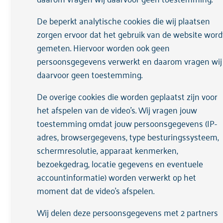
Telefoonnummer
De beperkt analytische cookies die wij plaatsen
zorgen ervoor dat het gebruik van de website word
gemeten. Hiervoor worden ook geen
Ik heb geen telefoon
persoonsgegevens verwerkt en daarom vragen wij
Woonplaats
daarvoor geen toestemming.
De overige cookies die worden geplaatst zijn voor
het afspelen van de video's. Wij vragen jouw
Hoe ben je bij dit aanbod terechtgekom
toestemming omdat jouw persoonsgegevens (IP-
adres, browsergegevens, type besturingssysteem,
schermresolutie, apparaat kenmerken,
bezoekgedrag, locatie gegevens en eventuele
Ruimte voor opmerkingen
accountinformatie) worden verwerkt op het
moment dat de video's afspelen.
Wij delen deze persoonsgegevens met 2 partners